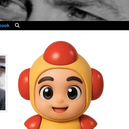
mulable)
QuoiMaGueule
book