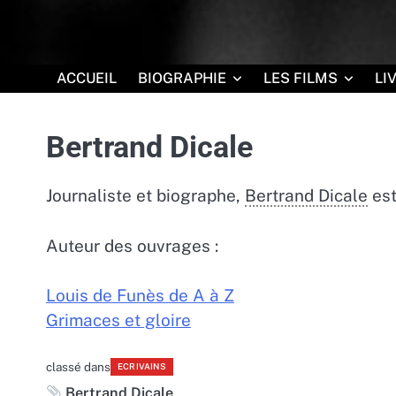
Skip
-10% de remise
sur le site
Q
to
content
ACCUEIL
BIOGRAPHIE
LES FILMS
LI
Bertrand Dicale
Journaliste et biographe,
Bertrand Dicale
est
Auteur des ouvrages :
Louis de Funès de A à Z
Grimaces et gloire
classé dans
ECRIVAINS
Bertrand Dicale