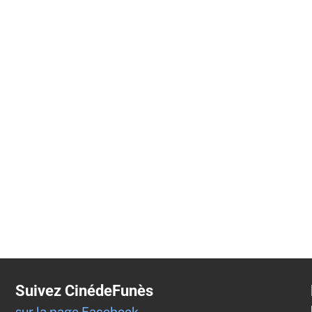
Suivez CinédeFunès
sur la page Facebook