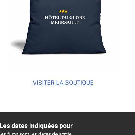
VISITER LA BOUTIQUE
Les dates indiquées pour
les films sont les dates de sortie.