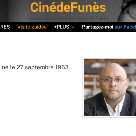
CinédeFunès
uoiMaGueule
avec le code " BIENVENUE10 " (offre non cu
Autour du cinéma de Louis de Funès
VRES
Visite guidée
+PLUS
Partagez-moi
sur Face
 né le 27 septembre 1963.