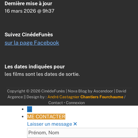
Dernière mise à jour
16 mars 2026 @ 9h37
Suivez CinédeFunès
sur la page Facebook
Les dates indiquées pour
les films sont les dates de sortie.
Copyright © 2026
CinédeFunès
| Nova Blog by
Ascendoor
| David
Argence || Design by :
André Castagnier
Chantiers Fourchaume
/
Contact
•
Connexion
→
ME CONTACTER
Laisser un message
Prénom, Nom