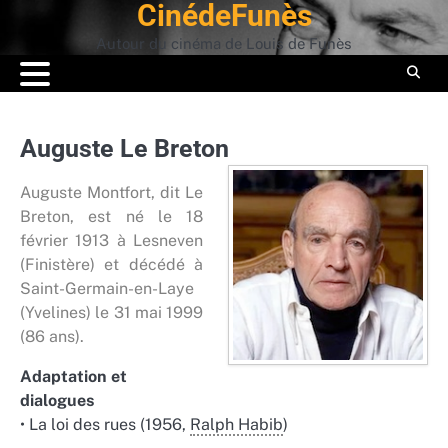
CinédeFunès
Skip
-10% de remise
sur le site
QuoiMaGueule
avec le c
to
BIENVENUE10 " (offre non cumulable)
Autour du cinéma de Louis de Funès
content
Auguste Le Breton
Auguste Montfort, dit Le
Breton, est né le 18
février 1913 à Lesneven
(Finistère) et décédé à
Saint-Germain-en-Laye
(Yvelines) le 31 mai 1999
(86 ans).
Adaptation et
dialogues
• La loi des rues (1956,
Ralph Habib
)