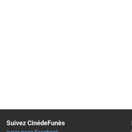
Suivez CinédeFunès
sur la page Facebook