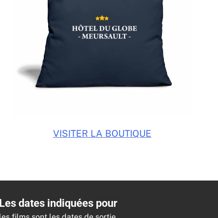
VISITER LA BOUTIQUE
Les dates indiquées pour
les films sont les dates de sortie.