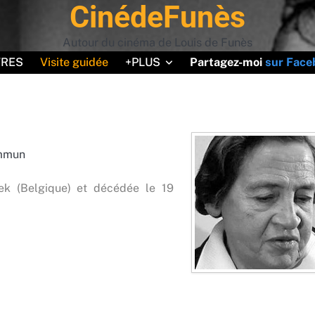
CinédeFunès
uoiMaGueule
avec le code " BIENVENUE10 " (offre non cu
Autour du cinéma de Louis de Funès
VRES
Visite guidée
+PLUS
Partagez-moi
sur Face
ommun
ek (Belgique) et décédée le 19