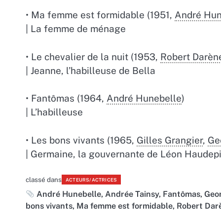
• Ma femme est formidable (1951,
André Hun
| La femme de ménage
• Le chevalier de la nuit (1953,
Robert Darèn
| Jeanne, l’habilleuse de Bella
• Fantômas (1964,
André Hunebelle
)
| L’habilleuse
• Les bons vivants (1965,
Gilles Grangier
,
Ge
| Germaine, la gouvernante de Léon Haudep
classé dans
ACTEURS/ACTRICES
André Hunebelle
,
Andrée Tainsy
,
Fantômas
,
Geo
bons vivants
,
Ma femme est formidable
,
Robert Dar