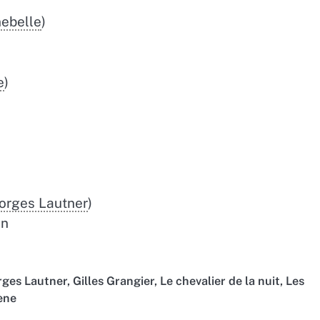
ebelle
)
e
)
orges Lautner
)
in
rges Lautner
,
Gilles Grangier
,
Le chevalier de la nuit
,
Les
ène