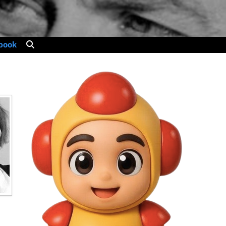
mulable)
QuoiMaGueule
book