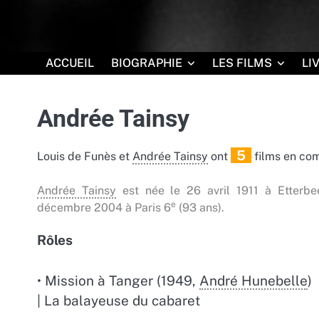
Skip
-10% de remise
sur le site
Q
to
content
ACCUEIL
BIOGRAPHIE
LES FILMS
LI
Andrée Tainsy
5
Louis de Funès et
Andrée Tainsy
ont
films en c
Andrée Tainsy
est née le 26 avril 1911 à Etterbe
e
décembre 2004 à Paris 6
(93 ans).
Rôles
• Mission à Tanger (1949,
André Hunebelle
)
| La balayeuse du cabaret